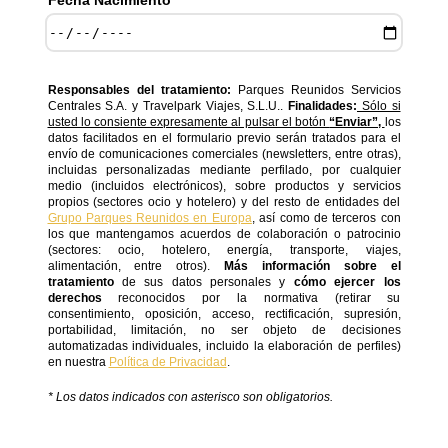
Fecha Nacimiento *
Responsables del tratamiento:
Parques Reunidos Servicios
Centrales S.A. y Travelpark Viajes, S.L.U..
Finalidades:
Sólo si
usted lo consiente expresamente al pulsar el botón
“Enviar”,
los
datos facilitados en el formulario previo serán tratados para el
envío de comunicaciones comerciales (newsletters, entre otras),
incluidas personalizadas mediante perfilado, por cualquier
medio (incluidos electrónicos), sobre productos y servicios
propios (sectores ocio y hotelero) y del resto de entidades del
Grupo Parques Reunidos en Europa
, así como de terceros con
los que mantengamos acuerdos de colaboración o patrocinio
(sectores: ocio, hotelero, energía, transporte, viajes,
alimentación, entre otros).
Más información sobre el
tratamiento
de sus datos personales y
cómo ejercer los
derechos
reconocidos por la normativa (retirar su
consentimiento, oposición, acceso, rectificación, supresión,
portabilidad, limitación, no ser objeto de decisiones
automatizadas individuales, incluido la elaboración de perfiles)
en nuestra
Política de Privacidad
.
* Los datos indicados con asterisco son obligatorios.