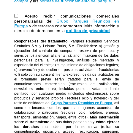
compra
y las
normas de funcionamiento del parque
. *
Acepto recibir comunicaciones comerciales
personalizadas del
Grupo Parques Reunidos en
Europa
y de terceros colaboradores. Más información y
ejercicio de derechos en la
política de privacidad
.
Responsables del tratamiento
: Parques Reunidos Servicios
Centrales S.A. y Leisure Parks, S.A.
Finalidades:
a) gestión y
ejecución del contrato de compra o reserva de productos y
servicios; b) atención al cliente; c); anonimización de los datos
personales para la investigación, análisis de mercado y
experiencia del cliente; d) cumplimiento de obligaciones legales;
e) prevención y detección de posibles actividades fraudulentas
y; f) solo con su consentimiento expreso, los datos facilitados en
el formulario previo serán tratados para el envío de
comunicaciones comerciales (encuestas de satisfacción,
newsletters, entre otras), incluidas personalizadas mediante
perfilado, por cualquier medio (incluidos electrónicos), sobre
productos y servicios propios (sectores ocio y hotelero) y del
resto de entidades del
Grupo Parques Reunidos en Europa
, así
como de terceros con los que mantengamos acuerdos de
colaboración o patrocinio (sectores: ocio, hotelero, energía,
transporte, alimentación, viajes, entre otros).
Más información
sobre el tratamiento
de sus datos personales y
cómo ejercer
los derechos
reconocidos por la normativa (retirar su
consentimiento, oposición, acceso, rectificación, supresión,